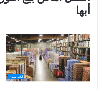
أبها
أماكن تسوق