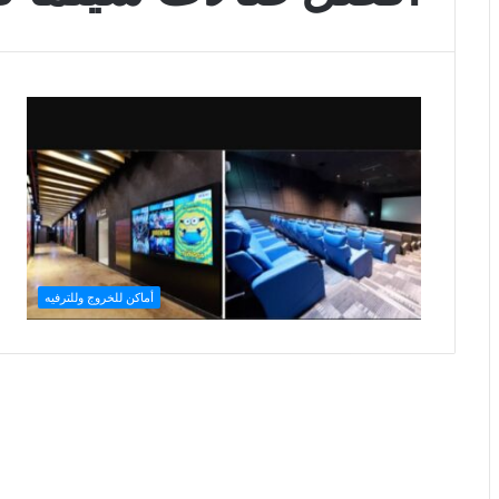
أماكن للخروج وللترفيه