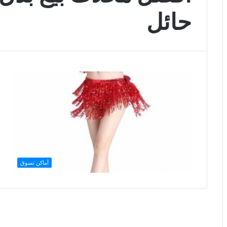
حائل
أماكن تسوق