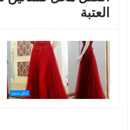
العتبة
أماكن تسوق