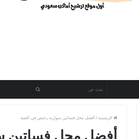
الرئيسية
/
أفضل محل فساتين سواريه رخيص في العتبة
أفضل محل فساتين س