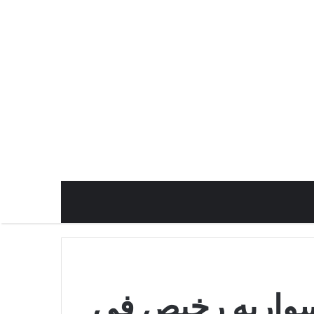
واريه رخيص في