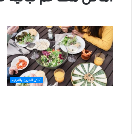
أماكن للخروج وللترفيه