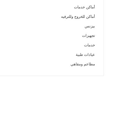
أماكن خدمات
أماكن للخروج وللترفيه
بيزنس
تجهيزات
خدمات
عيادات طبية
مطاعم ومقاهي