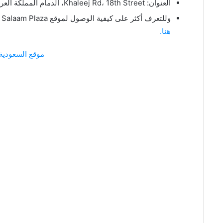
العنوان: Khaleej Rd، 18th Street، الدمام المملكة العربية السعودية
وللتعرف أكثر على كيفية الوصول لموقع Savers Outlet- Al Salaam Plaza بخريطة جوجل عبر الرابط
هنا.
موقع السعودية 