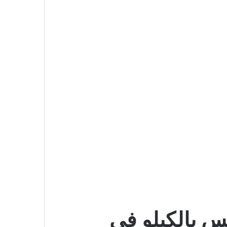
س بالكيلو في