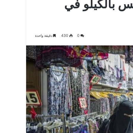
س بالكيلو في
0
430
دقيقة واحدة