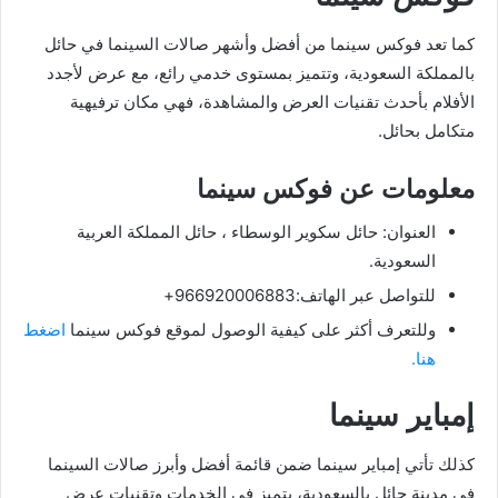
كما تعد فوكس سينما من أفضل وأشهر صالات السينما في حائل
بالمملكة السعودية، وتتميز بمستوى خدمي رائع، مع عرض لأجدد
الأفلام بأحدث تقنيات العرض والمشاهدة، فهي مكان ترفيهية
متكامل بحائل.
معلومات عن فوكس سينما
العنوان: حائل سكوير الوسطاء ، حائل المملكة العربية
السعودية.
للتواصل عبر الهاتف:966920006883+
وللتعرف أكثر على كيفية الوصول لموقع فوكس سينما
اضغط
هنا.
إمباير سينما
كذلك تأتي إمباير سينما ضمن قائمة أفضل وأبرز صالات السينما
في مدينة حائل بالسعودية، بتميز في الخدمات وتقنيات عرض