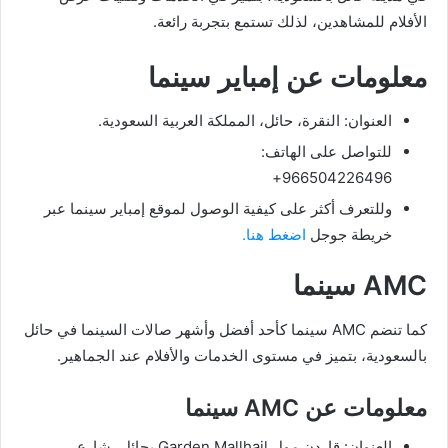
الأفلام للمشاهدين، لذلك تستمع بتجربة رائعة.
معلومات عن إمباير سينما
العنوان: النقرة، حائل، المملكة العربية السعودية.
للتواصل على الهاتف:
966504226496+
وللتعرف أكثر على كيفية الوصول لموقع إمباير سينما عبر
خريطة جوجل
اضغط هنا.
AMC سينما
كما تنضم AMC سينما كأحد أفضل وأشهر صالات السينما في حائل
بالسعودية، بتميز في مستوى الخدمات والأفلام عند الجماهير.
معلومات عن AMC سينما
العنوان: قاردن مول Garden Mallhail بحائل، شارع