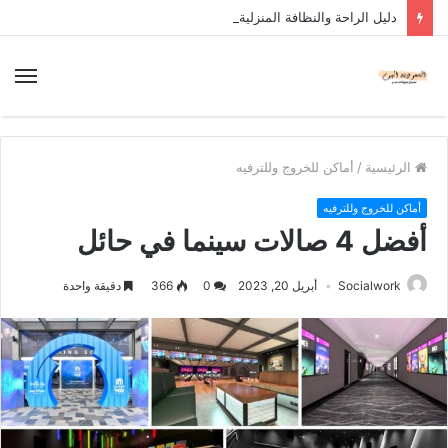
دليل الراحة والنظافة المنزلية
الرئيسية
/
أماكن للخروج وللترفيه
أماكن للخروج وللترفيه
أفضل 4 صالات سينما في حائل
Socialwork
أبريل 20, 2023
0
366
دقيقة واحدة