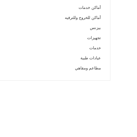
أماكن خدمات
أماكن للخروج وللترفيه
بيزنس
تجهيزات
خدمات
عيادات طبية
مطاعم ومقاهي