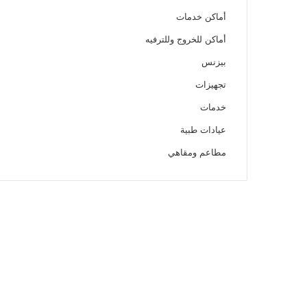
أماكن خدمات
أماكن للخروج وللترفيه
بيزنس
تجهيزات
خدمات
عيادات طبية
مطاعم ومقاهي