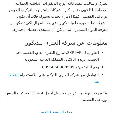
لطرق واساليب تنفيذ كافة أنواع الديكورات الداخلية الجمالية
بخدمات، لذا فهى ضمن اكبر الشركات المتواجدة لتركيب الجبس
بورد فى القصيم ، فهذا الأمر لا يحدث بسهولة فلابد أن تكون
الشركة تملك خبرة طويلة وكبيرة في هذا المجال لكي تتمكن من
معرفة المواد المتميزة التي يمكن أن تستخدم، فعليك باختيارها.
معلومات عن شركة
العنزي للديكور
العنوان:
8XP9+RJJ، شارع التغيرة العام، القصيم، حي
الخبيب، بريدة 52361، المملكة العربية السعودية.
رقم التليفون:
00966569885096
للتواصل مع شركة
العنزي للديكور
على الانستجرام
اضغط
هنا.
ونكون قد انتهينا من عرض تفاصيل أفضل 4 شركات تركيب الجبس
بورد فى القصيم .
موقع السعودية اليوم