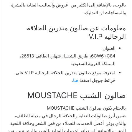
بالوجه، بالإضافة إلى الكثير من عروض وأساليب العناية بالبشرة
والمساجات او التدليك.
معلومات عن صالون مندرين للحلاقه
الرجاليه V.I.P
العنوان:
6CW6+C84، طريق الشفــا، شهار، الطائف 26513،
المملكة العربية السعودية
لمعرفة موقع صالون مندرين للحلاقه الرجاليه V.I.P على
خرائط جوجل اضغط
هنا.
صالون الشنب MOUSTACHE
بالختام يكون صالون الشنب MOUSTACHE
ضمن أبرز صالونات العناية والحلاقة للرجال في مدينة الطائف،
والذي يوفر أفضل الخدمات للعملاء من قص الشعر وحلاقة اللحية
الذقن ،بالإضافة إلى توافر لخدمات العناية بالشعر والبشرة من فرد