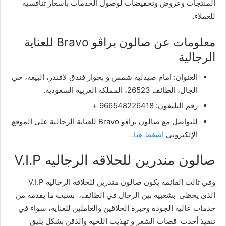
المنتجات وعروض وتخفيضات لوصول الخدمات بأسعار تنافسية
للعملاء.
معلومات عن صالون براڤو Bravo للعناية
الرجالية
العنوان: امام صيدلية شمس و بجوار فندق لافندر، البيعة، حي
الجال، الطائف 26523، المملكة العربية السعودية.
رقم التليفون: 966548226418 +
للتواصل مع صالون براڤو Bravo للعناية الرجالية على الموقع
الإلكتروني
اضغط هنا.
صالون مندرين للحلاقه الرجاليه V.I.P
وفي ثالث القائمة يكون صالون مندرين للحلاقه الرجاليه V.I.P
الذى يحظى بشعبية بين الرجال في الطائف، بسبب ما يقدمه من
خدمات عالية الجودة وخبرة الحلاقين والعاملين للعناية، سواء في
تنفيذ أحدث قصات الشعر و تهذيب اللحية والذقن بشكل يليق