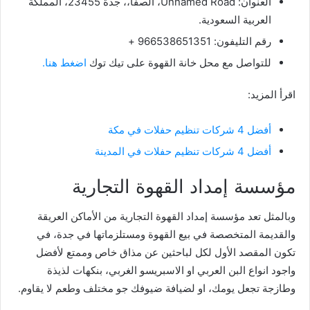
العنوان: Unnamed Road، الصفا،، جدة 23455، المملكة
العربية السعودية.
رقم التليفون: 966538651351 +
للتواصل مع محل خانة القهوة على تيك توك
اضغط هنا.
اقرأ المزيد:
أفضل 4 شركات تنظيم حفلات في مكة
أفضل 4 شركات تنظيم حفلات في المدينة
مؤسسة إمداد القهوة التجارية
وبالمثل تعد مؤسسة إمداد القهوة التجارية من الأماكن العريقة
والقديمة المتخصصة في بيع القهوة ومستلزماتها في جدة، في
تكون المقصد الأول لكل لباحثين عن مذاق خاص وممتع لأفضل
واجود انواع البن العربي او الاسبريسو الغربي، بنكهات لذيذة
وطازجة تجعل يومك، او لضيافة ضيوفك جو مختلف وطعم لا يقاوم.