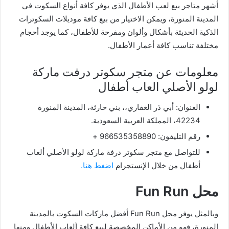
أشهر متاجر بيع لعب الأطفال الذي يوفر كافة أنواع السكوت في
المدينة المنورة، ويمكن الاختيار من بيع كافة موديلات السكوترات
الذكية الحديثة بأشكال وألوان ومفرحة للأطفال، كما يوجد أحجام
مختلفة تناسب كافة أعمار الأطفال.
معلومات عن متجر سكوتر درفت ماركة
لولو الأصلي العاب أطفال
العنوان: أبي ذر الغفاري،، بني حارثة، المدينة المنورة
42234، المملكة العربية السعودية.
رقم التليفون: 966535358890 +
للتواصل مع متجر سكوتر درفة ماركة لولو الأصلي ألعاب
أطفال من خلال الإنستجرام
اضغط هنا.
محل Fun Run
وبالمثل يوفر محل Fun Run أفضل ماركات السكوت بالمدينة
المنورة، فهو من الأماكن المخصصة لبيع كافة ألعاب الأطفال ومنها