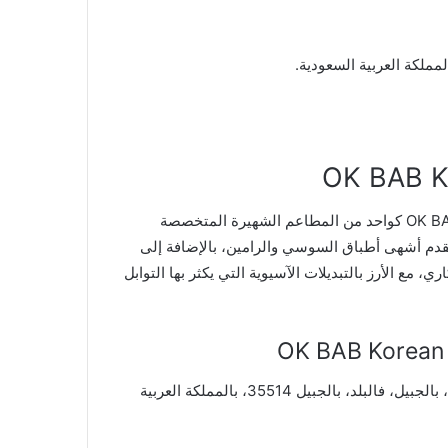
كواحد من المطاعم الشهيرة المتخصصة
ي يقدم أشهى أطباق السوسي والرامين، بالإضافة إلى
ي، مع الأرز بالتبديلات الآسيوية التي يكثر بها التوابل
العنوان: Behind Police Station، Prince Metib Road، بالجبيل، فالبلد، بالجبيل 35514، بالمملكة العربية