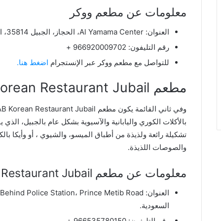
معلومات عن مطعم ووكر
العنوان: Al Yamama Center، الحجاز، الجبيل 35814، المملكة العربية السعودية.
رقم التليفون: 966920009702 +
للتواصل مع مطعم ووكر عبر الإنستجرام
اضغط هنا.
مطعم OK BAB Korean Restaurant Jubail
وفي ثاني القائمة يكون مطعم OK BAB Korean Restaurant Jubail
بالأكلات الكوري واليابانية والآسيوية بشكل عام بالجبيل، الذ
تشكيلة رائعة ولذيذة من أطباق الميسو، والشيوي ، أو وأيكا بالكار
والصوصات اللذيذة.
معلومات عن مطعم OK BAB Korean Restaurant Jubail
السعودية.
رقم التليفون: 966535780150 +