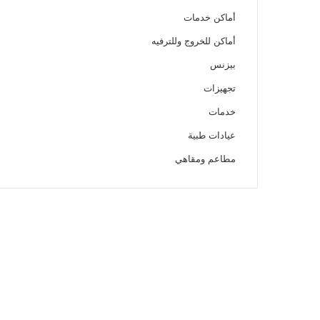
أماكن خدمات
أماكن للخروج وللترفيه
بيزنس
تجهيزات
خدمات
عيادات طبية
مطاعم ومقاهي