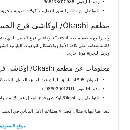
رقم التليفون: 966133610989 +
للتواصل مع مطعم السور العظيم مأكولات صينية وبحرية وا
مطعم Okashi/ اوكاشي فرع الجبيل
وأخيرا مع مطعم مطعم Okashi/ اوكاشي فرع 
قائمة طعامه على كافة الأنواع والأشكال للوجبات اليابانية الشه
وتريد التجربة مرة أخرى.
معلومات عن مطعم Okashi/ اوكاشي فرع الجبيل
العنوان: 4695 بطريق الملك عبدا لعزيز، الجبيل بالبلد، 7258، بالجبيل 35514، فالمملكة العربية السعودية.
رقم التليفون: 966920012111 +
للتواصل مع Okashi/ اوكاشي فرع الجبيل عبر الإنستجرام
نصل هنا لنهاية مقال أفضل 4 مطاعم الأكل الياباني في الجبيل على موقعنا.
موقع السعودية 