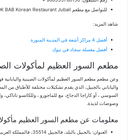
للتواصل مع مطعم OK BAB Korean Restaurant Jubail على الإنستجرام
شاهد المزيد:
أفضل 4 مراكز أشعة في المدينة المنورة
أفضل مغسلة سجاد في تبوك
مطعم السور العظيم لمأكولات الصيني
وعن مطعم مطعم السور العظيم لمأكولات الصينية واليابانية فهو
والياباني بالجبيل، الذي يقدم تشكيلات مختلفة للأطباق من المطا
السوسي ، أو كاراجا الدجاج، مع للماجورو ، وللكاتسو تاتاكي، وا
وصوضات لذيذة.
معلومات عن مطعم السور العظيم مأكولات ص
العنوان: بالجبيل بالبلد، فالجبيل 35514، فالمملكة العربية السعودية.