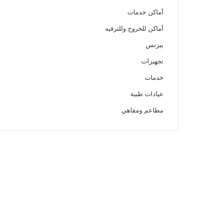
أماكن خدمات
أماكن للخروج وللترفيه
بيزنس
تجهيزات
خدمات
عيادات طبية
مطاعم ومقاهي