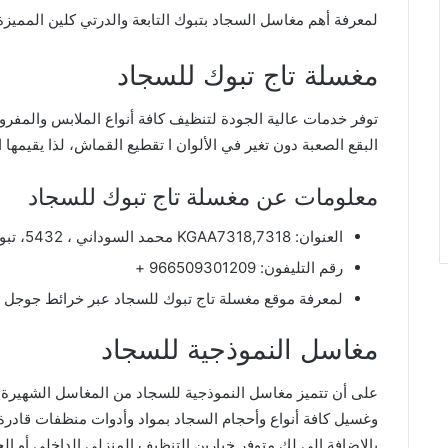
لمعرفة أهم مغاسل السجاد بتبوك التابعة والدرتي كلين المميزة ب
مغسلة تاج تبوك للسجاد
توفر خدمات عالية الجودة لتنظيف كافة أنواع الملابس والمف
البقع الصعبة دون تغير في الألوان ا تقطيع القماش، لذا يقيمها ا
معلومات عن مغسلة تاج تبوك للسجاد
العنوان:
KGAA7318,7318 محمد السوداني ، 5432، تبوك 47919، المملكة العربية السعودية
رقم التليفون: 966509301209 +
لمعرفة موقع مغسلة تاج تبوك للسجاد عبر خرائط جوجل
مغاسل النموذجية للسجاد
على أن تتميز مغاسل النموذجية للسجاد من المغاسل الشهيرة 
وغسيل كافة أنواع وأحجام السجاد بمواد وأدوات منظفات قادرة عل
بالإضافة إلى لك متوفر خيارين التنظيف المنزلي الداخلي أو ا