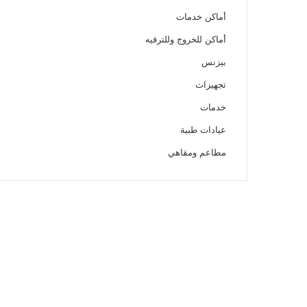
أماكن خدمات
أماكن للخروج وللترفيه
بيزنس
تجهيزات
خدمات
عيادات طبية
مطاعم ومقاهي