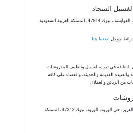
لغسيل السجاد
خرائط جوجل
اضغط هنا.
النظافة في تبوك، لغسيل وتنظيف المفروشات
 والعنيدة القديمة والحديثة، والقضاء على كافة
ت من الزبائن والعملاء.
روشات
CH9F + GVP، شارع الأمير عبد المجيد بن عبد العزيز، حي الورود، الورود، تبوك 47312، المملكة